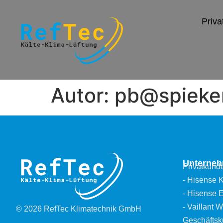
Priv
Autor:
pb@spieker
Unterne
Privatkund
- Hisense 
- Hisense 
- Vaillant
© 2026 RefTec Klimatechnik GmbH
Geschäfts