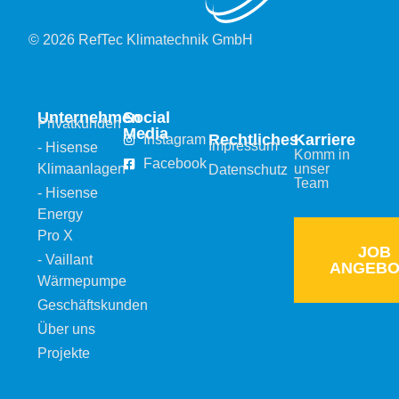
© 2026 RefTec Klimatechnik GmbH
Unternehmen
Social
Privatkunden
Media
Rechtliches
Karriere
Instagram
Impressum
- Hisense
Komm in
Facebook
Klimaanlagen
unser
Datenschutz
Team
- Hisense
Energy
Pro X
JOB
- Vaillant
ANGEBO
Wärmepumpe
Geschäftskunden
Über uns
Projekte